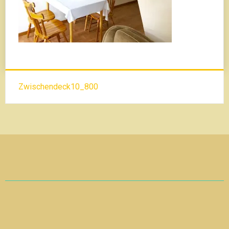
Beitrags-
Zwischendeck10_800
Navigation