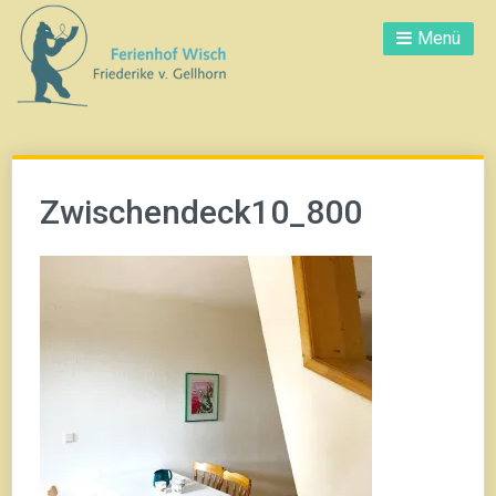
Direkt
Menü
zum
Inhalt
Zwischendeck10_800