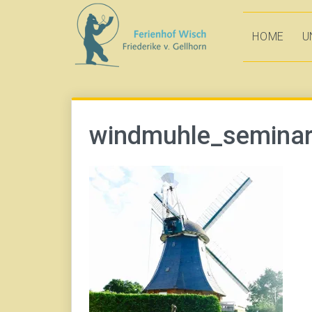
Direkt
zum
HOME
U
Inhalt
windmuhle_semina