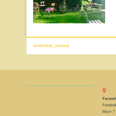
Beitrags-
windmuhle_seminar
Navigation
Ferien
Friederi
Moor 7