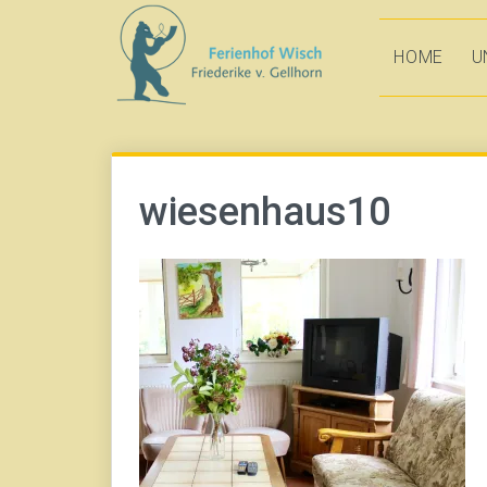
Direkt
zum
HOME
U
Inhalt
wiesenhaus10