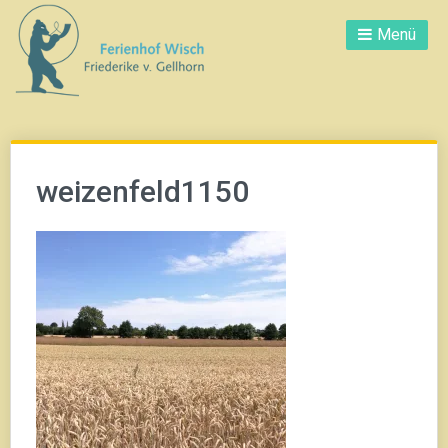
Direkt
Menü
zum
Inhalt
weizenfeld1150