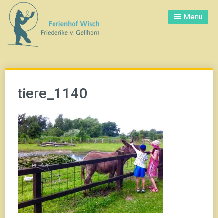
Direkt
Menü
zum
Inhalt
tiere_1140