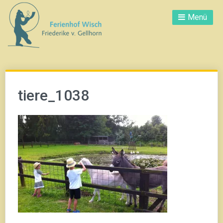
Direkt
Menü
zum
Inhalt
tiere_1038