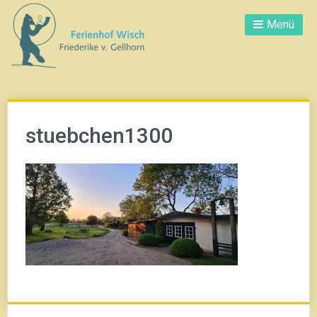
Direkt
Menü
zum
Inhalt
stuebchen1300
Beitrags-