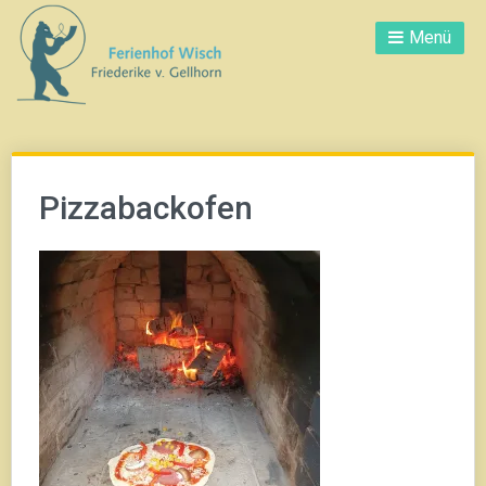
Direkt
Menü
zum
Inhalt
Pizzabackofen