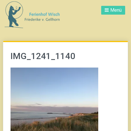
Direkt
Menü
zum
Inhalt
IMG_1241_1140