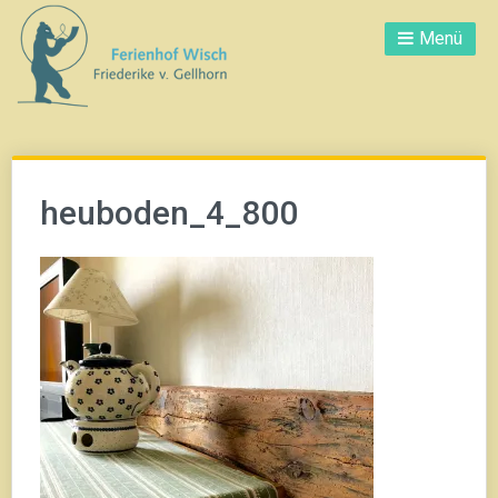
Direkt
Menü
zum
Inhalt
heuboden_4_800