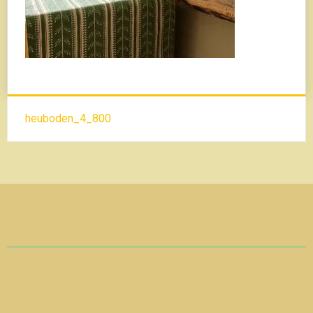
Beitrags-
heuboden_4_800
Navigation