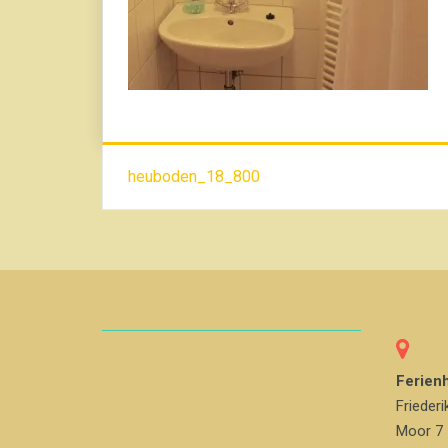
Beitrags-
heuboden_18_800
Navigation
Ferien
Friederi
Moor 7