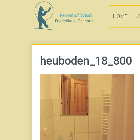
Direkt
zum
HOME
U
Inhalt
heuboden_18_800