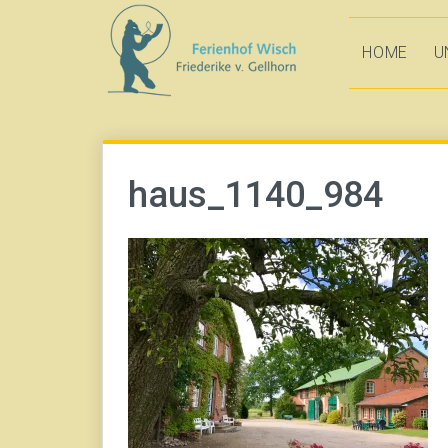
Direkt
zum
HOME
U
Inhalt
haus_1140_984