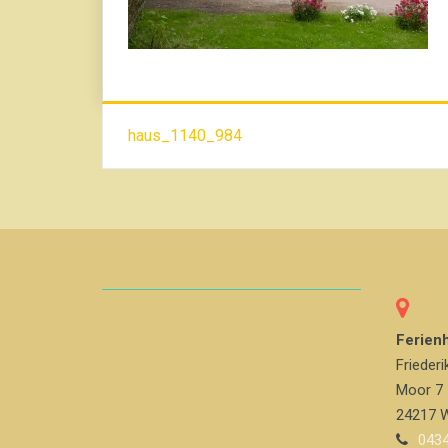
Beitrags-
haus_1140_984
Navigation
Ferien
Friederi
Moor 7
24217 W
0434