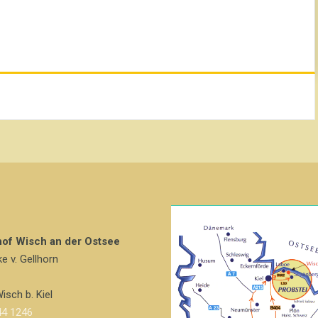
hof Wisch an der Ostsee
ke v. Gellhorn
isch b. Kiel
4 1246