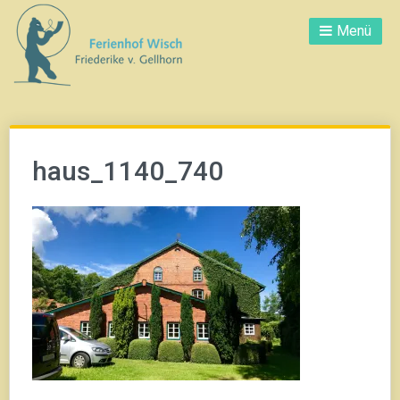
Direkt
Menü
zum
Inhalt
haus_1140_740