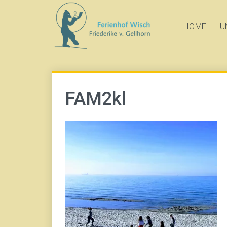
Direkt
zum
HOME
U
Inhalt
FAM2kl