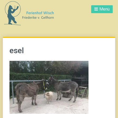
Direkt
Menü
zum
Inhalt
esel