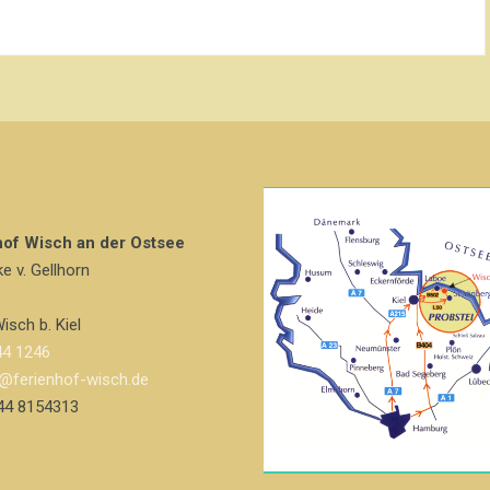
hof Wisch an der Ostsee
ke v. Gellhorn
isch b. Kiel
4 1246
o@ferienhof-wisch.de
4 8154313