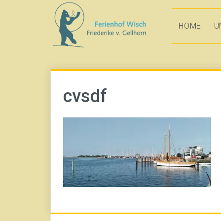
Direkt
zum
HOME
U
Inhalt
cvsdf