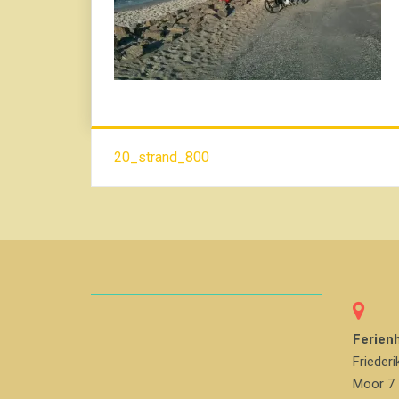
Beitrags-
20_strand_800
Navigation
Ferien
Friederi
Moor 7