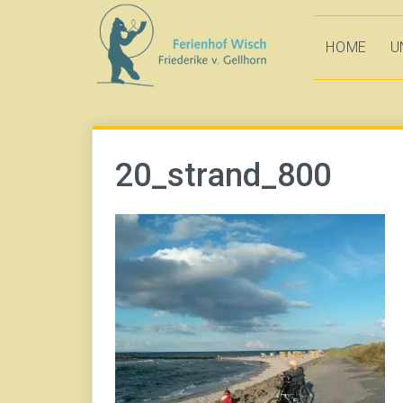
Direkt
zum
HOME
U
Inhalt
20_strand_800